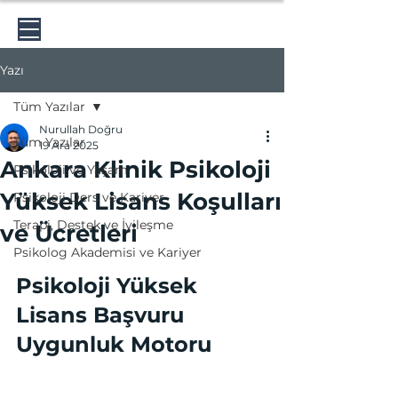
Psikolog Nurullah Doğru
Yazı
Tüm Yazılar
Nurullah Doğru
Tüm Yazılar
19 Ara 2025
Ankara Klinik Psikoloji
Psikoloji ve Yaşam
Yüksek Lisans Koşulları
Psikoloji Ders ve Kariyer
Terapi, Destek ve İyileşme
ve Ücretleri
Psikolog Akademisi ve Kariyer
Psikoloji Yüksek 
Lisans Başvuru 
Uygunluk Motoru