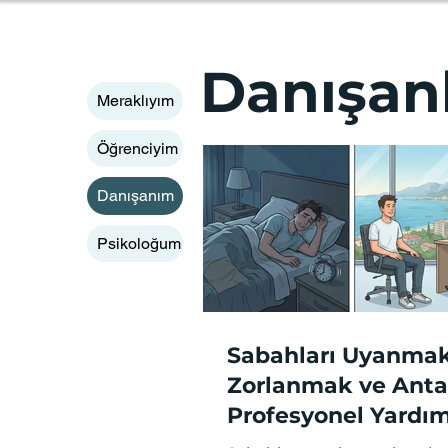
Psikolog Nurullah Doğru
Danışan
Meraklıyım
Öğrenciyim
Danışanım
Psikoloğum
Sabahları Uyanma
Zorlanmak ve Anta
Profesyonel Yardı
Süreçleri