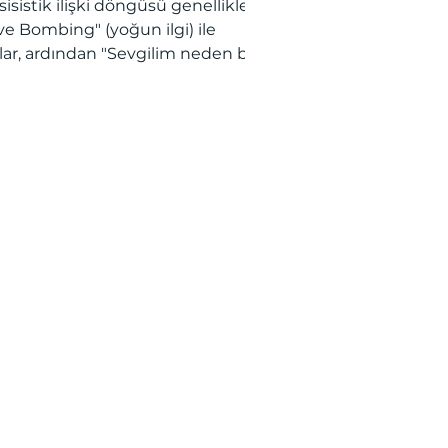
sisistik ilişki döngüsü genellikle
ve Bombing" (yoğun ilgi) ile
lar, ardından "Sevgilim neden bir
a değişti?" dediğiniz
ersizleştirmeye döner.
tnerinizin suçlamaları
slighting), kendinizi
gulamanıza neden olur. Bu
güden çıkmak için suçu
lenmeyi bırakmalı ve net sınırlar
malısınız. Antalya/online terapi
teği ile benlik algınızı
abilirsiniz.