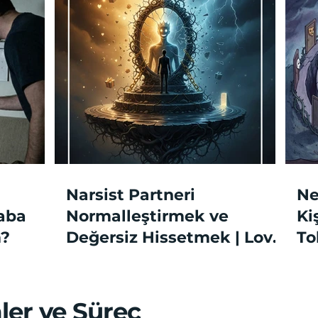
Narsist Partneri
Ne
aba
Normalleştirmek ve
Ki
m?
Değersiz Hissetmek | Love
To
Bombing
ler ve Süreç