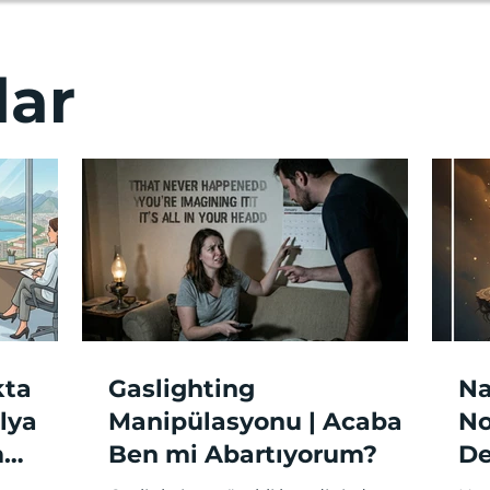
Ana Sayfa
Psi
lar
kta
Gaslighting
Na
lya
Manipülasyonu | Acaba
No
m
Ben mi Abartıyorum?
De
Lo