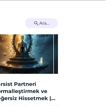
koloğa Sor
Kütüphane
Randevu
Blog
Ara...
rsist Partneri
rmalleştirmek ve
ğersiz Hissetmek |
ve Bombing