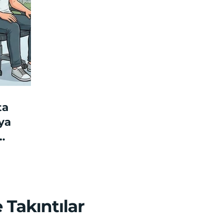
ta
ya
 Takıntılar