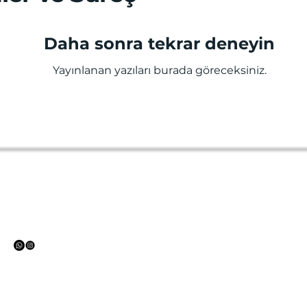
Daha sonra tekrar deneyin
Yayınlanan yazıları burada göreceksiniz.
(+90) 541 640 23 85
nurullahdogruu7@gmail.com
Pınarbaşı, 708. Sk. Ödül Sitesi, 07070
Konyaaltı/Antalya