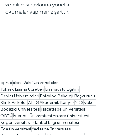
ve bilim sınavlarına yönelik 
okumalar yapmanız şarttır.
ogruc
pbes
Vakıf Üniversiteleri
Yüksek Lisans Ücretleri
Lisansüstü Eğitim
Devlet Üniversiteleri
Psikolog
Psikoloji Başvurusu
Klinik Psikoloji
ALES
Akademik Kariyer
YDS
yökdil
Boğaziçi Üniversitesi
Hacettepe Üniversitesi
ODTÜ
İstanbul Üniversitesi
Ankara üniversitesi
Koç üniversitesi
İstanbul bilgi üniversitesi
Ege üniversitesi
Yeditepe üniversitesi