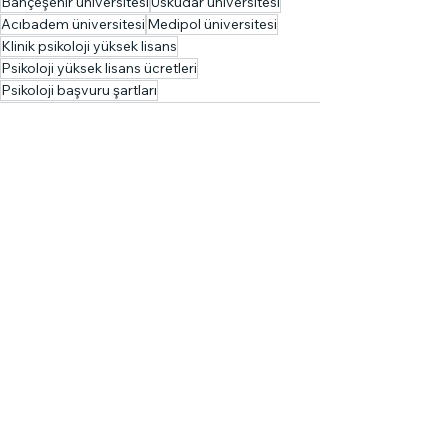
Bahçeşehir üniversitesi
Üsküdar üniversitesi
Acıbadem üniversitesi
Medipol üniversitesi
Klinik psikoloji yüksek lisans
Psikoloji yüksek lisans ücretleri
Psikoloji başvuru şartları
Hepsini Gör
Son Yazılar