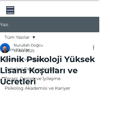
Psikolog Nurullah Doğru
Yazı
Tüm Yazılar
Nurullah Doğru
Tüm Yazılar
19 Ara 2025
Klinik Psikoloji Yüksek
Psikoloji ve Yaşam
Lisans Koşulları ve
Psikoloji Ders ve Kariyer
Terapi, Destek ve İyileşme
Ücretleri
Psikolog Akademisi ve Kariyer