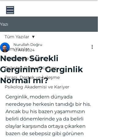
Psikolog Nurullah Doğru
Yazı
Tüm Yazılar
Nurullah Doğru
Tüm Yazılar
10 Ara 2024
Neden Sürekli
Psikoloji ve Yaşam
Gerginim? Gerginlik
Psikoloji Ders ve Kariyer
Terapi, Destek ve İyileşme
Normal mi?
Psikolog Akademisi ve Kariyer
Gerginlik, modern dünyada 
neredeyse herkesin tanıdığı bir his. 
Ancak bu his bazen yaşamımızın 
belirli dönemlerinde ya da belirli 
olaylar karşısında ortaya çıkarken 
bazen de sebepsiz gibi görünen 