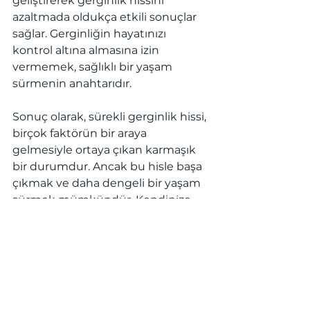
geliştirerek gerginlik hissini 
azaltmada oldukça etkili sonuçlar 
sağlar. Gerginliğin hayatınızı 
kontrol altına almasına izin 
vermemek, sağlıklı bir yaşam 
sürmenin anahtarıdır.
Sonuç olarak, sürekli gerginlik hissi, 
birçok faktörün bir araya 
gelmesiyle ortaya çıkan karmaşık 
bir durumdur. Ancak bu hisle başa 
çıkmak ve daha dengeli bir yaşam 
sürmek mümkündür. Kendinize 
zaman ayırarak, bedeninize ve 
zihninize iyi bakarak bu döngüyü 
kırabilirsiniz. Eğer bu süreçte 
zorlanıyorsanız, 
bir uzman 
rehberliğinde bu durumu 
aşabilirsiniz. 